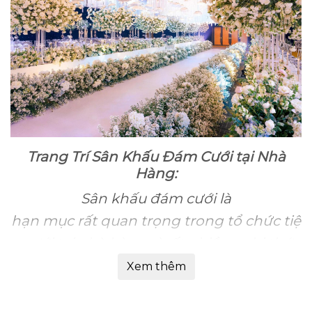
Trang Trí Sân Khấu Đám Cưới tại Nhà
Hàng:
Sân khấu đám cưới là
hạn mục rất quan trọng trong tổ chức tiệ
c cưới tại nhà hàng vì rất nhiều nghi thức
đám cưới được tổ chức trên sân khấu
Xem thêm
như nghi thức rót rượu, nghi
thức cắt bánh kem cưới, nghi thức uốn