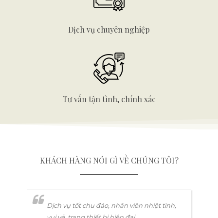
dâu, chú
rể sẽ đầu tư cho backdrop chụp ảnh cưới
Dịch vụ chuyên nghiệp
của mìnhh.
Tư vấn tận tình, chính xác
KHÁCH HÀNG NÓI GÌ VỀ CHÚNG TÔI?​
( Trọn gói trang trí tiệc cưới tại nhà hàng
bao gồm như Trang trí backdrop chụp
hình, bàn gallary, trang trí lối đi và sân
Dịch vụ tốt chu đáo, nhân viên nhiệt tình,
khấu chuyên nghiệp)
vui vẻ, trang thiết bị hiện đại