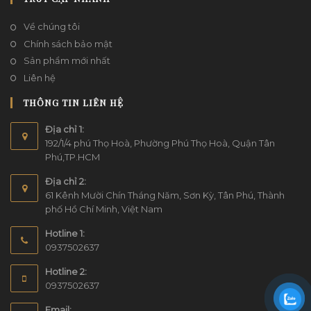
Về chúng tôi
Chính sách bảo mật
Sản phẩm mới nhất
Liên hệ
THÔNG TIN LIÊN HỆ
DỊCH VỤ TRANG TRÍ BACKDROP CHỤP
Địa chỉ 1:
HÌNH CƯỚI TẠI NHÀ HÀNG ĐẸP TẠI YAME
192/1/4 phú Thọ Hoà, Phường Phú Thọ Hoà, Quận Tân
Phú,TP.HCM
WEDDING
Địa chỉ 2:
61 Kênh Mười Chín Tháng Năm, Sơn Kỳ, Tân Phú, Thành
phố Hồ Chí Minh, Việt Nam
Hotline 1:
0937502637
Hotline 2:
0937502637
TRANG TRÍ TIỆC CƯỚI VỚI BACKDROP CHỤP
HÌNH CƯỚI TẠI NHÀ HÀNG BẰNG HOA TƯƠI
Email: