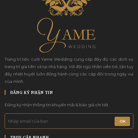
Trang trí tiệc cưới Yame Wedding cung cấp đầy đủ các dịch vụ
trang trí gia tiên và tại nhà hàng. Với đội ngũ nhân viên trẻ, tận tụy
đầy nhiệt huyết luôn đồng hành cùng các cặp đôi trong ngày vui
của mình.
ĐĂNG KÝ NHẬN TIN
Đăng ký nhận thông tin khuyến mãi & báo giá chi tiết
DỊCH VỤ TRANG TRÍ TIỆC CƯỚI CAO CẤP
OK
TẠI NHÀ HÀNG VỚI MẪU BACKDROP
CHỤP HÌNH CƯỚI ĐẸP - YAME WEDDING
TRUY CẬP NHANH