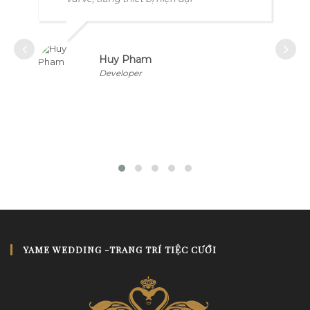
Một số mẫu backdrop đám cưới bằng hoa
tươi cô dâu tham khảo.
Huy Pham
Developer
YAME WEDDING -TRANG TRÍ TIỆC CƯỚI