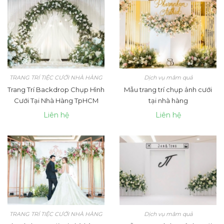
TRANG TRÍ TIỆC CƯỚI NHÀ HÀNG
Dịch vụ mâm quả
Trang Trí Backdrop Chụp Hình
Mẫu trang trí chụp ảnh cưới
Cưới Tại Nhà Hàng TpHCM
tại nhà hàng
Liên hệ
Liên hệ
TRANG TRÍ TIỆC CƯỚI NHÀ HÀNG
Dịch vụ mâm quả